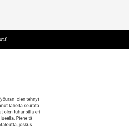
t.fi
yöurani olen tehnyt
nut läheltä seurata
t olen tuhansilla eri
ueella. Pieneltä
taloutta, joskus