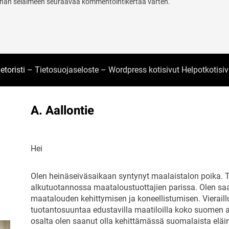
 tähän selaimeen seuraavaa kommentointikertaa varten.
etoristi –
Tietosuojaseloste
–
Wordpress kotisivut Helpotkotisivu
A. Aallontie
Hei
Olen heinäseiväsaikaan syntynyt maalaistalon poika. T
alkutuotannossa maataloustuottajien parissa. Olen saa
maatalouden kehittymisen ja koneellistumisen. Vieraillu
tuotantosuuntaa edustavilla maatiloilla koko suomen al
osalta olen saanut olla kehittämässä suomalaista eläin