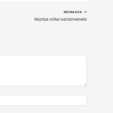
SEURAAVA
Näyttää miltei isäntämieheltä