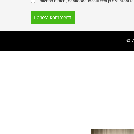
Tallenna nimeni, sähköpostiosoitteeni ja sivustoni
© Z