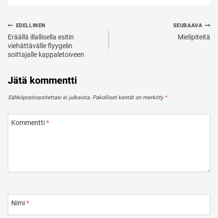
Artikkelien
EDELLINEN
SEURAAVA
selaus
Eräällä illallisella esitin
Mielipiteitä
viehättävälle flyygelin
soittajalle kappaletoiveen
Jätä kommentti
Sähköpostiosoitettasi ei julkaista.
Pakolliset kentät on merkitty
*
Kommentti
*
Nimi
*