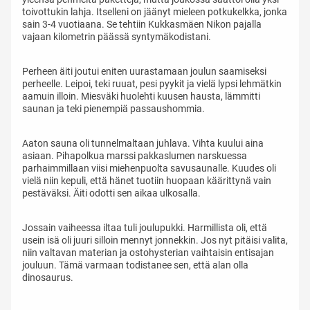
toivottukin lahja. Itselleni on jäänyt mieleen potkukelkka, jonka
sain 3-4 vuotiaana. Se tehtiin Kukkasmäen Nikon pajalla
vajaan kilometrin päässä syntymäkodistani.
Perheen äiti joutui eniten uurastamaan joulun saamiseksi
perheelle. Leipoi, teki ruuat, pesi pyykit ja vielä lypsi lehmätkin
aamuin illoin. Miesväki huolehti kuusen hausta, lämmitti
saunan ja teki pienempiä passaushommia.
Aaton sauna oli tunnelmaltaan juhlava. Vihta kuului aina
asiaan. Pihapolkua marssi pakkaslumen narskuessa
parhaimmillaan viisi miehenpuolta savusaunalle. Kuudes oli
vielä niin kepuli, että hänet tuotiin huopaan käärittynä vain
pestäväksi. Äiti odotti sen aikaa ulkosalla.
Jossain vaiheessa iltaa tuli joulupukki. Harmillista oli, että
usein isä oli juuri silloin mennyt jonnekkin. Jos nyt pitäisi valita,
niin valtavan materian ja ostohysterian vaihtaisin entisajan
jouluun. Tämä varmaan todistanee sen, että alan olla
dinosaurus.