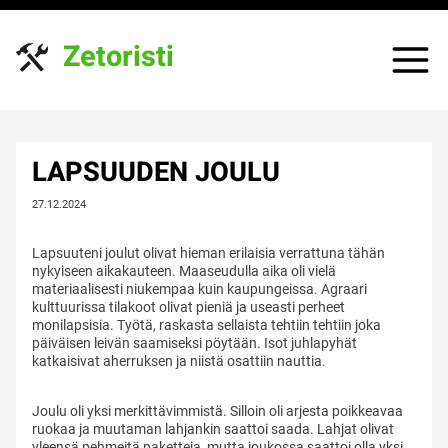
Siirry
sisältöön
Zetoristi
LAPSUUDEN JOULU
27.12.2024
Lapsuuteni joulut olivat hieman erilaisia verrattuna tähän
nykyiseen aikakauteen. Maaseudulla aika oli vielä
materiaalisesti niukempaa kuin kaupungeissa. Agraari
kulttuurissa tilakoot olivat pieniä ja useasti perheet
monilapsisia. Työtä, raskasta sellaista tehtiin tehtiin joka
päiväisen leivän saamiseksi pöytään. Isot juhlapyhät
katkaisivat aherruksen ja niistä osattiin nauttia.
Joulu oli yksi merkittävimmistä. Silloin oli arjesta poikkeavaa
ruokaa ja muutaman lahjankin saattoi saada. Lahjat olivat
yleensä pehmeitä paketteja, mutta joukossa saattoi olla yksi