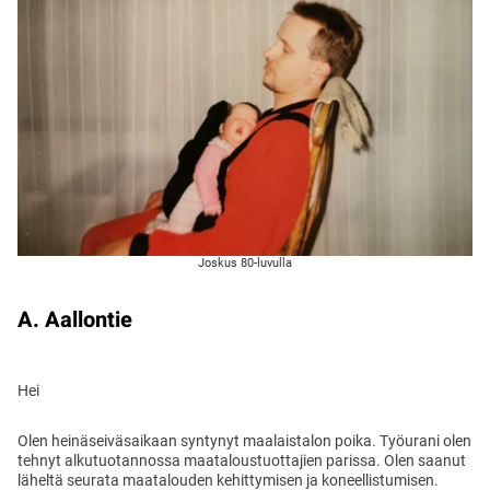
Joskus 80-luvulla
A. Aallontie
Hei
Olen heinäseiväsaikaan syntynyt maalaistalon poika. Työurani olen
tehnyt alkutuotannossa maataloustuottajien parissa. Olen saanut
läheltä seurata maatalouden kehittymisen ja koneellistumisen.